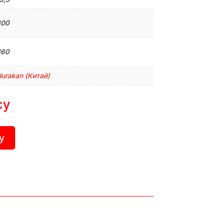
300
360
urakan (Китай)
су
у