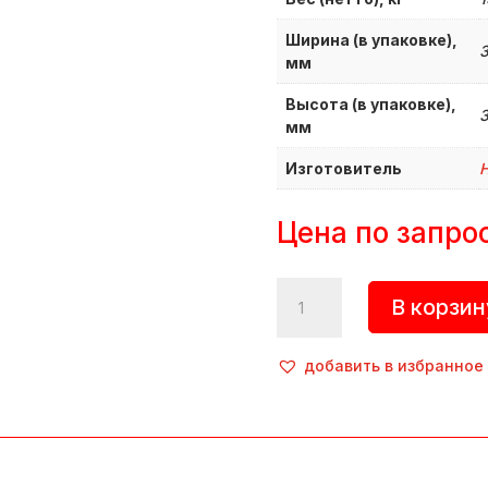
Ширина (в упаковке),
мм
Высота (в упаковке),
мм
Изготовитель
H
Цена по запро
Количество
В корзин
товара
Льдогенератор,
HKN-
добавить в избранное
IMF15,
Hurakan
(Китай)