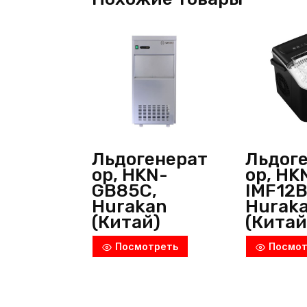
Льдогенерат
Льдог
ор, HKN-
ор, HK
GB85C,
IMF12B
Hurakan
Hurak
(Китай)
(Китай
Посмотреть
Посмот