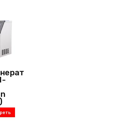
енерат
N-
an
)
реть