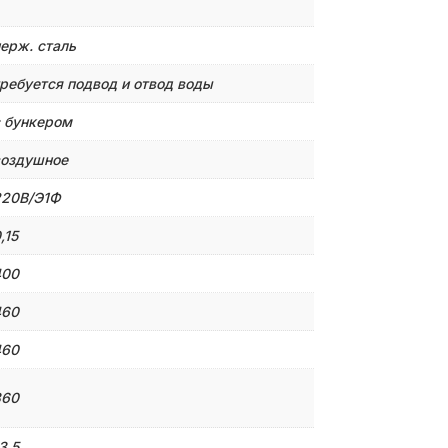
ерж. сталь
ребуется подвод и отвод воды
 бункером
оздушное
220В/Э1Ф
,15
400
460
460
360
3,5