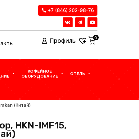
+7 (846) 202-98-76
0
Профиль
такты
КОФЕЙНОЕ
ОТЕЛЬ
НИЕ
ОБОРУДОВАНИЕ
rakan (Китай)
ор, HKN-IMF15,
тай)