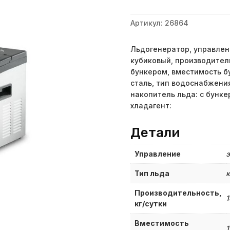
Артикул:
26864
Льдогенератор, управлен
кубиковый, производительн
бункером, вместимость бун
сталь, тип водоснабжения
накопитель льда: с бунке
хладагент:
Детали
Управление
э
Тип льда
к
Производительность,
1
кг/сутки
Вместимость
1