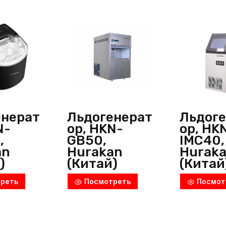
енерат
Льдогенерат
Льдог
N-
ор, HKN-
ор, HK
,
GB50,
IMC40,
an
Hurakan
Hurak
)
(Китай)
(Китай
реть
Посмотреть
Посмот