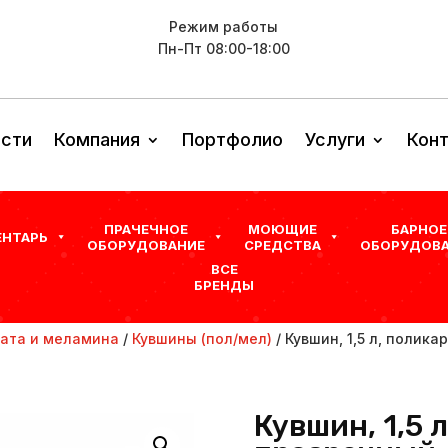
Режим работы
Пн-Пт 08:00-18:00
сти
Компания
Портфолио
Услуги
Кон
ПРАЧЕЧНОЕ
МОЮЩИЕ
БАРНОЕ
ЕНТАРЬ
ОБОРУДОВАНИЕ
СРЕДСТВА
ОБОРУДОВА
ВСЕ
БРЕНДЫ
ната и меламина
/
Кувшины (пол/мел)
/ Кувшин, 1,5 л, полика
Кувшин, 1,5 