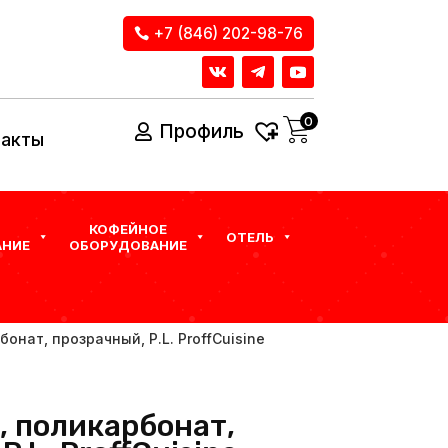
+7 (846) 202-98-76
0
Профиль
такты
КОФЕЙНОЕ
ОТЕЛЬ
НИЕ
ОБОРУДОВАНИЕ
рбонат, прозрачный, P.L. ProffСuisine
л, поликарбонат,