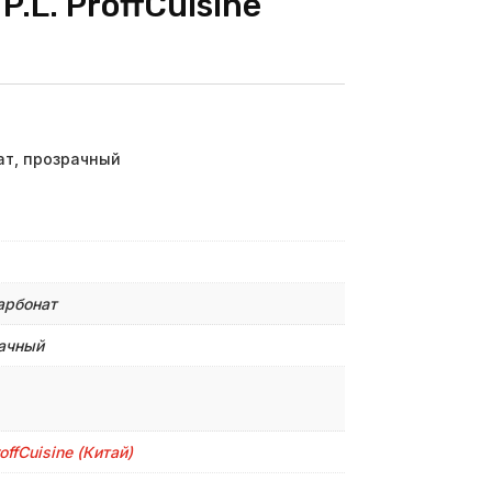
.L. ProffСuisine
нат, прозрачный
арбонат
ачный
roffСuisine (Китай)