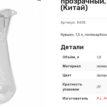
прозрачный, P
(Китай)
Артикул:
8406
Кувшин, 1,5 л, поликарбо
Детали
Объём, л
1,5
Материал
полик
Цвет
прозр
Кратность
/1/
упаковки
Изготовитель
P.L. P