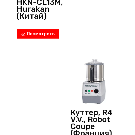
HKN-CL13M,
Hurakan
(Китай)
Посмотреть
Куттер, R4
V.V., Robot
Coupe
(Франция)