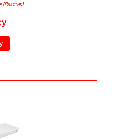
я (Пластик)
су
у