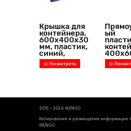
Крышка для
Прямо
контейнера,
ый
600х400х30
пласт
мм, пластик,
контей
синий,
400х6
Россия
мм,
Посмотреть
Посмот
(Пластик)
полип
н, бел
Франц
2015 – 2024 IRENGO
Копирование и размещение информации т
IRENGO