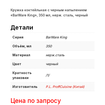
Кружка коктейльная с черным напылением
«BarWare King», 350 мл, нерж. сталь, черный
Детали
Серия
BarWare King
Объём, мл
350
Материал
нерж.сталь
Цвет
черный
Кратность
/1/
упаковки
Изготовитель
P.L. ProffСuisine (Китай)
Цена по запросу