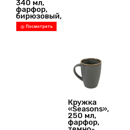
340 мл,
фарфор,
бирюзовый,
Porland
Посмотреть
(Турция)
Кружка
«Seasons»,
250 мл,
фарфор,
темно-