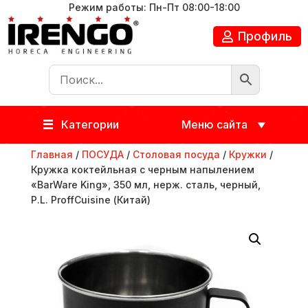
Режим работы: Пн-Пт 08:00-18:00
Профиль
Категории
Меню сайта
Главная
/
ПОСУДА
/
Столовая посуда
/
Кружки
/
Кружка коктейльная с черным напылением
«BarWare King», 350 мл, нерж. сталь, черный,
P.L. ProffСuisine (Китай)