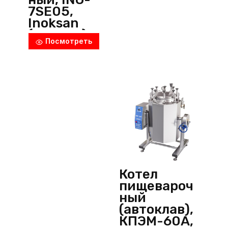
7SE05,
Inoksan
(Турция)
Посмотреть
Котел
пищевароч
ный
(автоклав),
КПЭМ-60А,