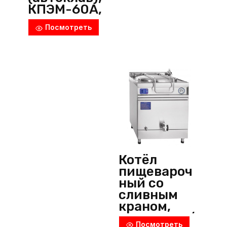
КПЭМ-60А,
Abat
Посмотреть
(Россия)
Котёл
пищевароч
ный со
сливным
краном,
КПЭМ-200/
Посмотреть