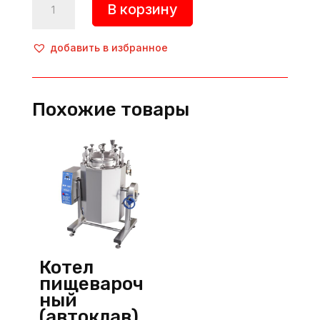
В корзину
товара
Котел
пищеварочный
добавить в избранное
с
миксером,
КПЭМ-100-
Похожие товары
ОМ2,
Abat
(Россия)
Котел
пищевароч
ный
(автоклав),