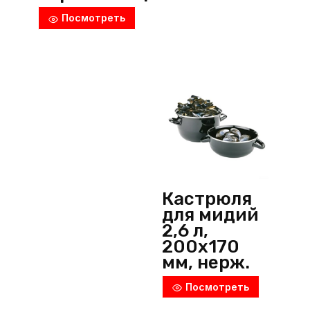
ая сталь с
Посмотреть
медным
напыление
м, медный,
P.L.
ProffСuisine
(Китай)
Кастрюля
для мидий
2,6 л,
200х170
мм, нерж.
сталь,
Посмотреть
черный,