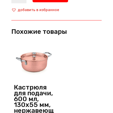
Корзинка
для
добавить в избранное
подачи,
105х90х65
мм,
Похожие товары
металл,
золотой,
P.L.
ProffСuisine
(Китай)
Кастрюля
для подачи,
600 мл,
130х55 мм,
нержавеющ