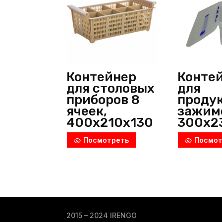
Контейнер
Конте
для столовых
для
приборов 8
продук
ячеек,
зажимо
400х210х130
300х2
мм,
h=160 
Посмотреть
Посмот
полипропиле
полип
н, микс,
н,
Китай
прозр
Масте
(Белар
2015 – 2024 IRENGO