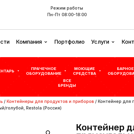
Режим работы
Пн-Пт 08:00-18:00
сти
Компания
Портфолио
Услуги
Кон
ПРАЧЕЧНОЕ
МОЮЩИЕ
БАРНОЕ
ЕНТАРЬ
ОБОРУДОВАНИЕ
СРЕДСТВА
ОБОРУДОВА
ВСЕ
БРЕНДЫ
рь
/
Контейнеры для продуктов и приборов
/ Контейнер для 
й/голубой, Restola (Россия)
Контейнер д