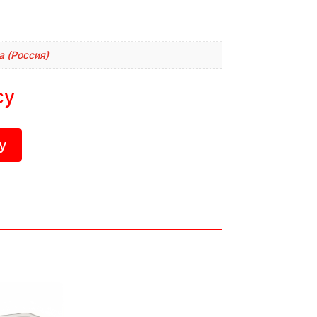
a (Россия)
су
у