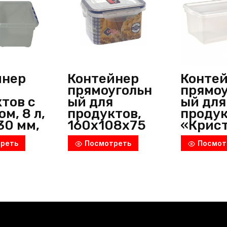
полипропилен,
прозрачный/
голубой,
Restola
(Россия)
йнер
Контейнер
Конте
прямоугольн
прямоу
тов с
ый для
ый для
м, 8 л,
продуктов,
проду
30 мм,
160х108х75
«Крист
мм,
мм,
5 л,
реть
Посмотреть
Посмот
ропиле
полипропиле
330х1
н,
мм,
ачный,
прозрачный,
полип
ргласс
Россия
н,
усь)
прозра
Restol
(Росси