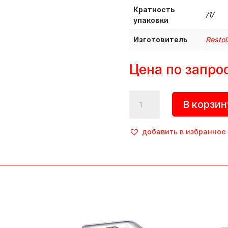
Кратность
/1/
упаковки
Изготовитель
Restol
Цена по запро
Количество
В корзин
товара
Контейнер
для
добавить в избранное
продуктов
прямоугольный
с
крышкой,
0,4
л,
137х97х50
мм,