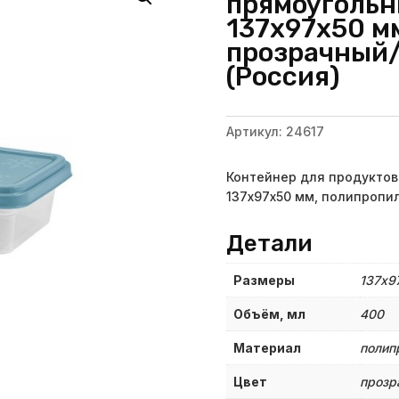
прямоугольны
137х97х50 м
прозрачный/
(Россия)
Артикул:
24617
Контейнер для продуктов 
137х97х50 мм, полипропи
Детали
Размеры
137х9
Объём, мл
400
Материал
полип
Цвет
прозр