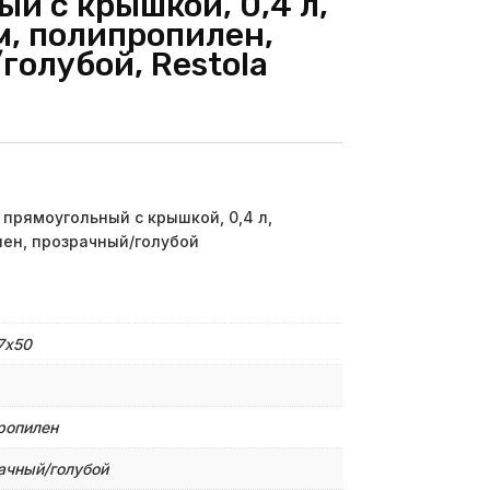
й с крышкой, 0,4 л,
м, полипропилен,
голубой, Restola
прямоугольный с крышкой, 0,4 л,
лен, прозрачный/голубой
7х50
ропилен
ачный/голубой