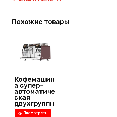
автоматическая
профессиональная,
MiniBar
Похожие товары
S1,
Dr.coffee
PROXIMA
(Китай)
Кофемашин
а супер-
автоматиче
ская
двухгруппн
ая, Mytico
Посмотреть
DUE, Franke