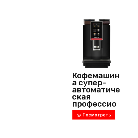
(Швейцари
я)
Кофемашин
а супер-
автоматиче
ская
профессио
нальная,
Посмотреть
MiniBar S,
Dr.coffee
PROXIMA