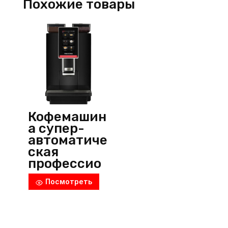
Похожие товары
Franke
(Швейцария)
Кофемашин
а супер-
автоматиче
ская
профессио
нальная,
Посмотреть
MiniBar S,
Dr.coffee
PROXIMA
(Китай)