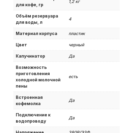
1,2 кг
для кофе, гр
Объём резервуара
4
для воды, л
Материал корпуса
пластик
Цвет
черный
Капучинатор
Да
Возможность
приготовления
есть
холодной молочной
пены
Встроенная
Да
кофемолка
Подключение к
Да
водопроводу
Напряжение
380B/Э3Ф