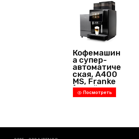
Кофемашин
а супер-
автоматиче
ская, A400
MS, Franke
(Швейцари
Посмотреть
я)