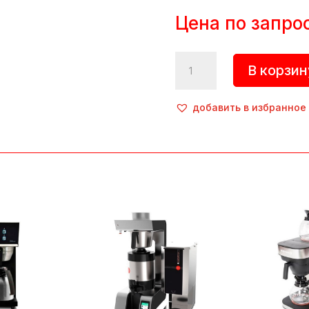
Цена по запро
Количество
В корзин
товара
Кофемашина
капельная,
добавить в избранное
FLT
250,
ZKM
(Турция)