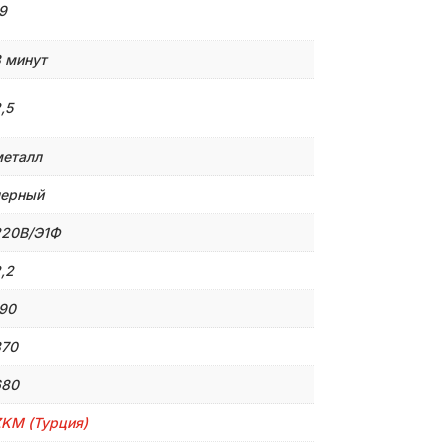
9
 минут
,5
еталл
черный
220В/Э1Ф
,2
90
370
680
KM (Турция)