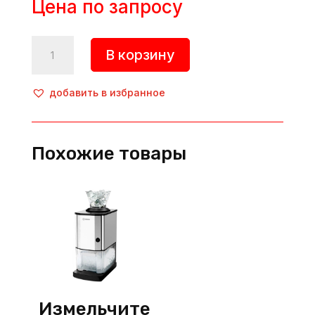
Цена по запросу
Количество
В корзину
товара
Измельтитель
льда,
добавить в избранное
HKN-
TR65,
Hurakan
Похожие товары
(Китай)
Измельчите