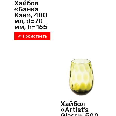
Хайбол
«Банка
Кэн», 480
мл, d=70
мм, h=165
мм, стекло,
Посмотреть
прозрачны
й, Arcoroc
(Франция)
Хайбол
«Artist’s
Glass», 500