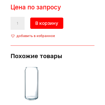
Цена по запросу
Количество
В корзину
товара
Хайбол
«Триумф»,
добавить в избранное
300
мл,
d=67
Похожие товары
мм,
h=132
мм,
стекло,
прозрачный,
Pasabahce
(Россия)