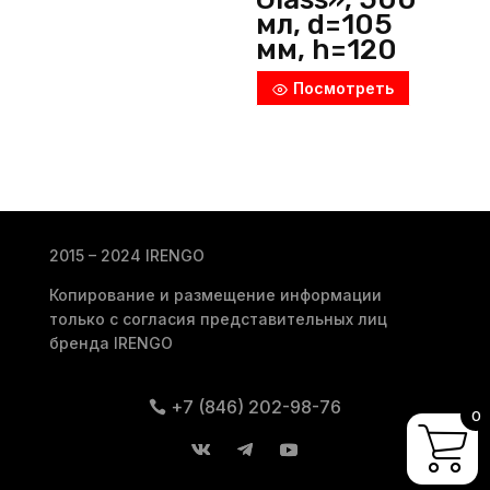
мл, d=105
мм, h=120
мм, стекло,
Посмотреть
пепельно-
зелёный,
P.L.
ProffСuisine
(Китай)
2015 – 2024 IRENGO
Копирование и размещение информации
только с согласия представительных лиц
бренда IRENGO
+7 (846) 202-98-76
0