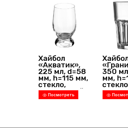
Хайбол
Хайбо
«Акватик»,
«Грани
225 мл, d=58
350 мл
мм, h=115 мм,
мм, h=
стекло,
стекло
прозрачный,
прозр
Посмотреть
Посмот
Pasabahce
Arcoro
(Россия)
(Росси