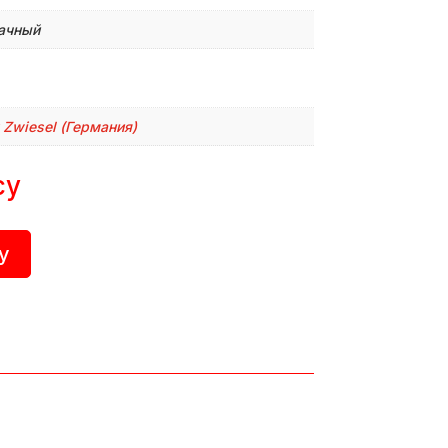
ачный
 Zwiesel (Германия)
су
у