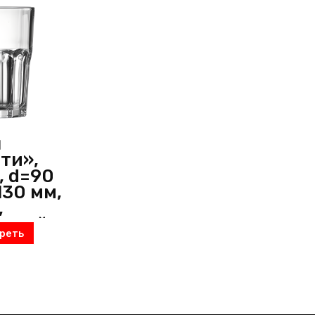
л
ти»,
, d=90
130 мм,
,
чный,
реть
c
я)