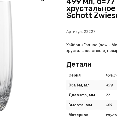
499 мл, d=77
хрустальное
Schott Zwies
Артикул:
22227
Хайбол «Fortune (new – Me
хрустальное стекло, про
Детали
Серия
Fortun
Объём, мл
499
Диаметр, мм
77
Высота, мм
146
Материал
хруст