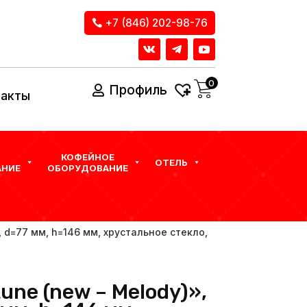
+7 (846) 202-98-76
0
Профиль
такты
КОФЕЙНОЕ
ОТЕЛЬ
НИЕ
ОБОРУДОВАНИЕ
, d=77 мм, h=146 мм, хрустальное стекло,
une (new – Melody)»,