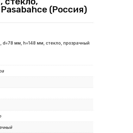
, стекло,
 Pasabahce (Россия)
, d=78 мм, h=148 мм, стекло, прозрачный
ра
о
ачный