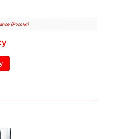
ahce (Россия)
су
у