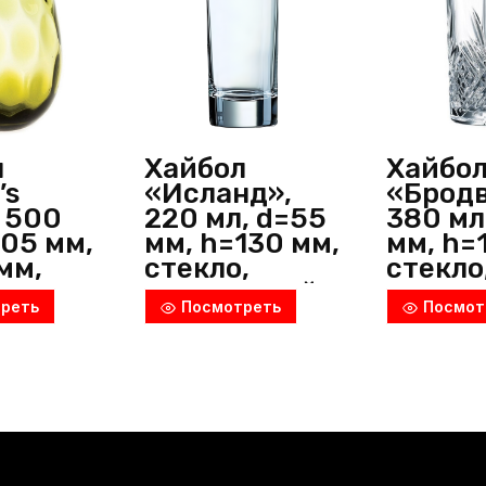
Pasabahce
(Россия)
л
Хайбол
Хайбо
’s
«Исланд»,
«Бродв
, 500
220 мл, d=55
380 мл
105 мм,
мм, h=130 мм,
мм, h=
мм,
стекло,
стекло
,
прозрачный,
прозра
реть
Посмотреть
Посмот
но-
Arcoroc
Arcoro
й, P.L.
(Франция)
(Росси
uisine
)