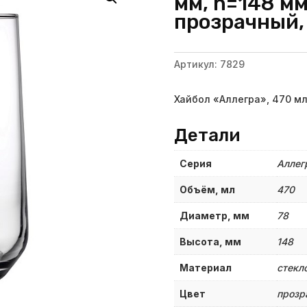
мм, h=148 мм
прозрачный,
Артикул:
7829
Хайбол «Аллегра», 470 мл
Детали
Серия
Аллег
Объём, мл
470
Диаметр, мм
78
Высота, мм
148
Материал
стекл
Цвет
прозр