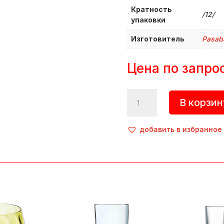
Кратность
/12/
упаковки
Изготовитель
Pasab
Цена по запро
Количество
В корзин
товара
Хайбол
«Аллегра»,
добавить в избранное
470
мл,
d=78
мм,
h=148
мм,
стекло,
прозрачный,