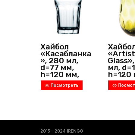
Хайбол
Хайбо
«Касабланка
«Artist
», 280 мл,
Glass»
d=77 мм,
мл, d=
h=120 мм,
h=120 
стекло,
стекло
Посмотреть
Посмот
прозрачный,
пепель
Pasabahce
зелёны
(Россия)
ProffС
(Китай
2015 – 2024 IRENGO