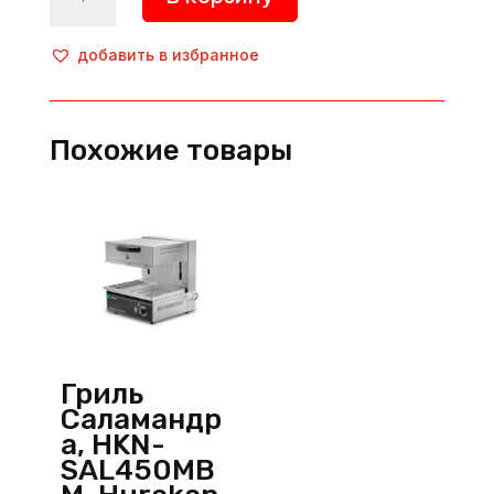
товара
Гриль
Саламандра,
добавить в избранное
HKN-
SLE580,
Hurakan
Похожие товары
(Китай)
Гриль
Саламандр
а, HKN-
SAL450MB