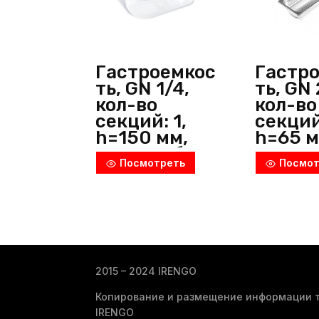
Гастроемкос
Гастр
ть, GN 1/4,
ть, GN 
кол-во
кол-во
секций: 1,
секций:
h=150 мм,
h=65 м
поликарбона
нерж. 
Посмотреть
Посмот
т,
металл
прозрачный,
Luxsta
P.L.
(Китай
ProffСuisine
(Китай)
2015 – 2024 IRENGO
Копирование и размещение информации т
IRENGO