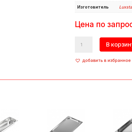
Изготовитель
Luxsta
Цена по запро
Количество
В корзин
товара
Гастроемкость,
GN
добавить в избранное
1/6,
кол-
во
секций:
1,
h=100
мм,
нерж.
сталь,
металлик,
Luxstahl