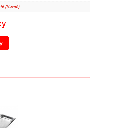
hl (Китай)
су
у