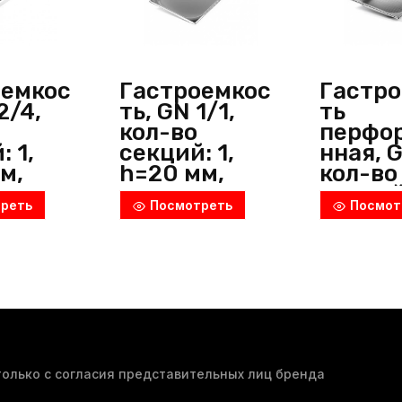
(Китай)
оемкос
Гастроемкос
Гастр
2/4,
ть, GN 1/1,
ть
кол-во
перфо
 1,
секций: 1,
нная, G
м,
h=20 мм,
кол-во
сталь,
нерж. сталь,
секций:
реть
Посмотреть
Посмот
ик,
металлик,
h=40 м
hl
Luxstahl
нерж. 
)
(Китай)
металл
Luxsta
(Китай
олько с согласия представительных лиц бренда