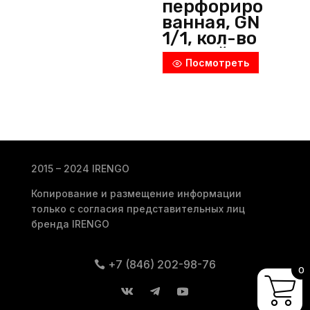
перфориро
ванная, GN
1/1, кол-во
секций: 1,
Посмотреть
h=25 мм,
нерж.
сталь,
металлик,
Luxstahl
(Китай)
2015 – 2024 IRENGO
Копирование и размещение информации
только с согласия представительных лиц
бренда IRENGO
+7 (846) 202-98-76
0