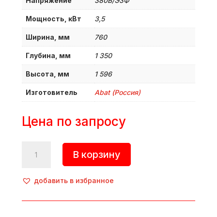
Напряжение
380B/Э3Ф
Мощность, кВт
3,5
Ширина, мм
760
Глубина, мм
1 350
Высота, мм
1 596
Изготовитель
Abat (Россия)
Цена по запросу
Количество
В корзину
товара
Ферментатор,
ФТ-100П,
добавить в избранное
Abat
(Россия)