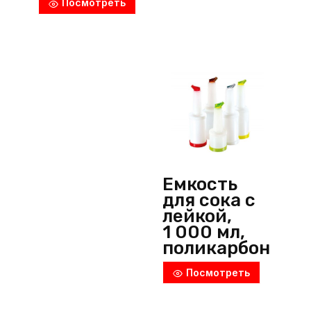
Посмотреть
Пластик
(Китай)
Емкость
для сока с
лейкой,
1 000 мл,
поликарбон
ат, микс,
Посмотреть
P.L.
ProffСuisine