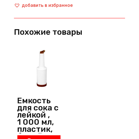
для
добавить в избранное
сока
с
лейкой,
Похожие товары
500
мл,
пластик,
белый,
Пластик
(Китай)
Емкость
для сока с
лейкой ,
1 000 мл,
пластик,
белый,