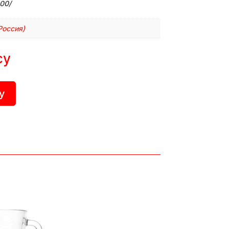
00/
Россия)
су
у