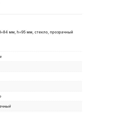
)
d=84 мм, h=95 мм, стекло, прозрачный
я
о
ачный