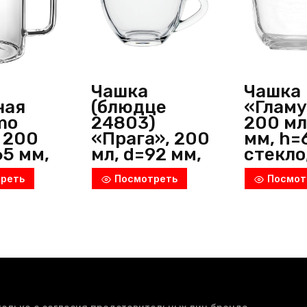
(Россия)
Чашка
Чашка
ная
(блюдце
«Гламу
mo
24803)
200 мл
, 200
«Прага», 200
мм, h=
65 мм,
мл, d=92 мм,
стекло
м,
h=64 мм,
прозра
реть
Посмотреть
Посмот
иликат
стекло,
ОСЗ (Р
екло,
прозрачный,
ачный,
ОСЗ (Россия)
я)