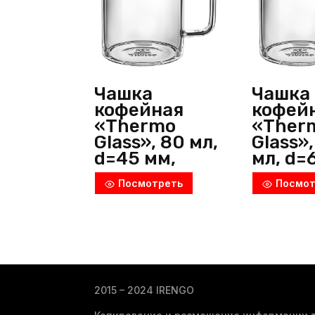
Чашка
Чашка
кофейная
кофей
«Thermo
«Ther
Glass», 80 мл,
Glass»
d=45 мм,
мл, d=
h=50 мм,
h=70 м
Посмотреть
Посмот
боросиликат
борос
ное стекло,
ное ст
прозрачный,
прозр
Wilmax
Wilmax
(Англия)
(Англи
2015 – 2024 IRENGO