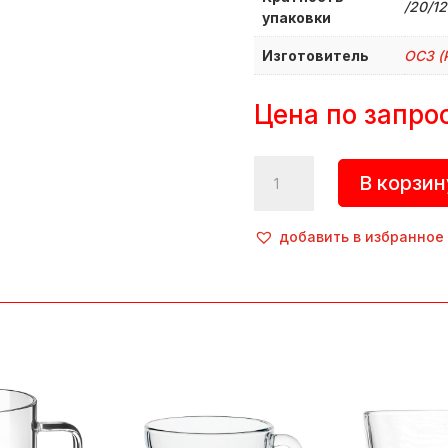
/20/12
упаковки
Изготовитель
ОСЗ (
Цена по запро
Количество
В корзин
товара
Чашка
«Грация»,
добавить в избранное
250
мл,
d=84
мм,
h=95
мм,
стекло,
прозрачный,
ОСЗ