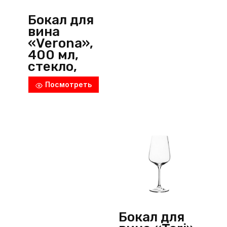
Бокал для
вина
«Verona»,
400 мл,
стекло,
прозрачны
Посмотреть
й, Bohemia
RC (Чехия)
Бокал для