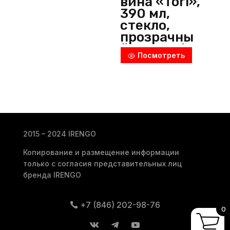
вина «Tori»,
390 мл,
стекло,
прозрачны
й, Bohemia
Посмотреть
RC (Чехия)
2015 – 2024 IRENGO
Копирование и размещение информации
только с согласия представительных лиц
бренда IRENGO
+7 (846) 202-98-76
0