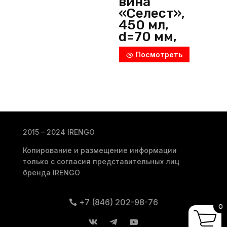
вина
«Селест»,
450 мл,
d=70 мм,
h=240 мм,
Посмотреть
стекло,
прозрачны
й, Arcoroc
(Россия)
2015 – 2024 IRENGO
Копирование и размещение информации
только с согласия представительных лиц
бренда IRENGO
+7 (846) 202-98-76
0