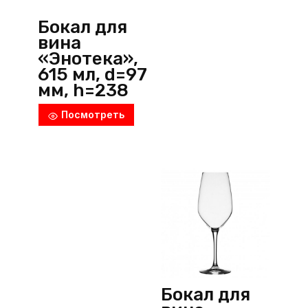
Бокал для
вина
«Энотека»,
615 мл, d=97
мм, h=238
мм, стекло,
Посмотреть
прозрачны
й,
Pasabahce
(Россия)
Бокал для