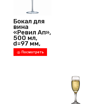
прозрачный,
Ocean
(Тайланд)
Бокал для
вина
«Ревил Ап»,
500 мл,
d=97 мм,
h=247 мм,
Посмотреть
хрустально
е стекло,
прозрачны
й,
Chef&Somm
elier
(Франция)