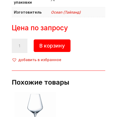
упаковки
Изготовитель
Ocean (Тайланд)
Цена по запросу
Количество
В корзину
товара
Бокал
для
добавить в избранное
шампанского
блюдце
«Connexion»,
Похожие товары
215
мл,
d=93
мм,
h=144
мм,
стекло,