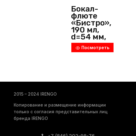
Бокал-
флюте
«Бистро»,
190 мл,
d=54 мм,
h=190 мм,
Посмотреть
стекло,
прозрачны
й,
Pasabahce
(Россия)
2015 – 2024 IRENGO
Копирование и размещение информации
только с согласия представительных лиц
бренда IRENGO