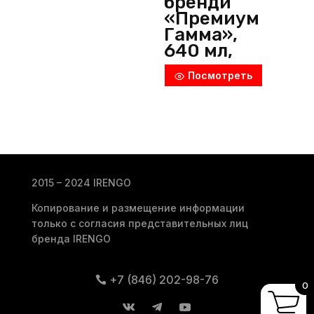
бренди
«Премиум
Гамма»,
640 мл,
d=68 мм,
Посмотреть
h=165 мм,
стекло,
прозрачны
й, Bormioli
Rocco
(Италия)
2015 – 2024 IRENGO
Копирование и размещение информации
только с согласия представительных лиц
бренда IRENGO
+7 (846) 202-98-76
0