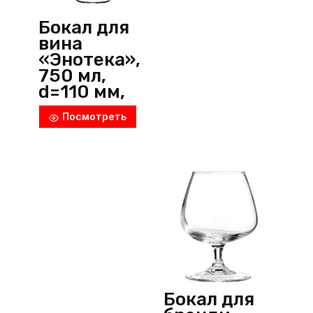
Бокал для
вина
«Энотека»,
750 мл,
d=110 мм,
h=228 мм,
Посмотреть
стекло,
прозрачны
й,
Pasabahce
(Россия)
Бокал для