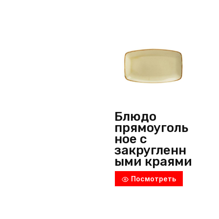
Wilmax
(Англия)
Блюдо
прямоуголь
ное с
закругленн
ыми краями
«Seasons»,
Посмотреть
317х186х25
мм,
фарфор,
желтый,