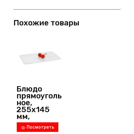
200х120
мм,
фарфор,
Похожие товары
белый,
Wilmax
(Англия)
Блюдо
прямоуголь
ное,
255х145
мм,
фарфор,
Посмотреть
белый,