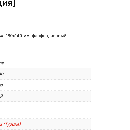
ция)
», 180х140 мм, фарфор, черный
ns
40
ор
й
d (Турция)