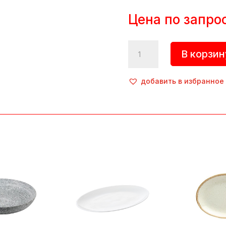
Цена по запро
Количество
В корзин
товара
Блюдо
овальное
добавить в избранное
«Seasons»,
180х140
мм,
фарфор,
черный,
Porland
(Турция)