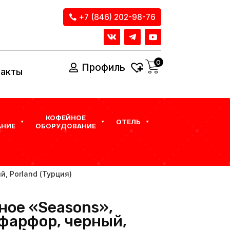
+7 (846) 202-98-76
0
Профиль
такты
КОФЕЙНОЕ
ОТЕЛЬ
НИЕ
ОБОРУДОВАНИЕ
, Porland (Турция)
ное «Seasons»,
 фарфор, черный,