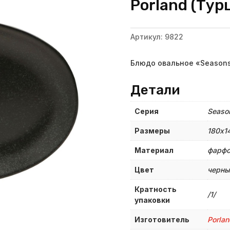
Porland (Тур
Артикул:
9822
Блюдо овальное «Seasons
Детали
Серия
Seaso
Размеры
180х1
Материал
фарф
Цвет
черны
Кратность
/1/
упаковки
Изготовитель
Porlan