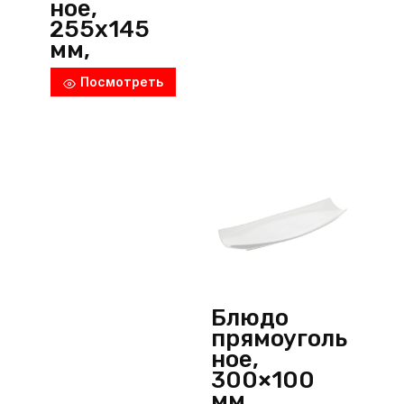
ное,
255х145
мм,
фарфор,
Посмотреть
белый,
Wilmax
(Англия)
Блюдо
прямоуголь
ное,
300×100
мм,