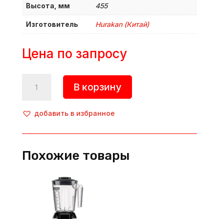
Высота, мм
455
Изготовитель
Hurakan (Китай)
Цена по запросу
Количество
В корзину
товара
Блендер,
HKN-
добавить в избранное
BLW3
красный,
Hurakan
Похожие товары
(Китай)